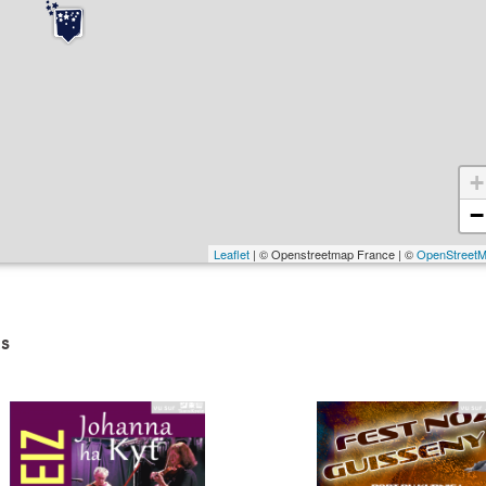
+
−
Leaflet
| © Openstreetmap France | ©
OpenStreet
s