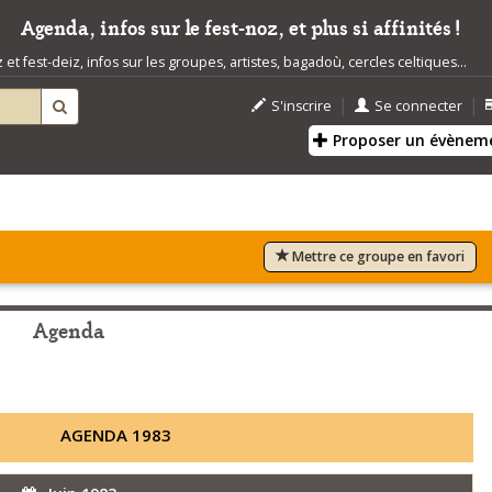
Agenda, infos sur le fest-noz, et plus si affinités !
t fest-deiz, infos sur les groupes, artistes, bagadoù, cercles celtiques...
|
|
S'inscrire
Se connecter
Proposer un évènem
Mettre ce groupe en favori
Agenda
AGENDA 1983