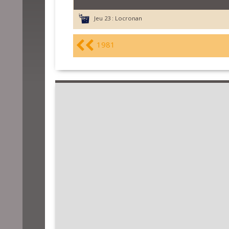
Jeu 23 :
Locronan
1981