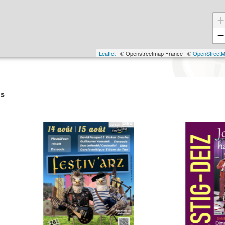
+
−
Leaflet
| © Openstreetmap France | ©
OpenStreet
s