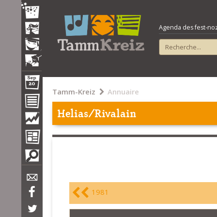
Agenda des fest-noz e
Tamm-Kreiz
Annuaire
Helias/Rivalain
1981