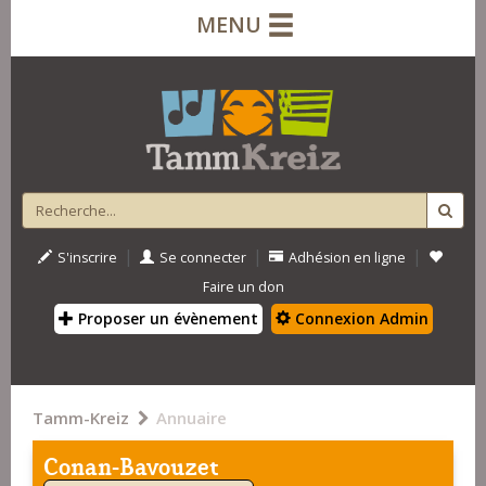
MENU
|
|
|
S'inscrire
Se connecter
Adhésion en ligne
Faire un don
Proposer un évènement
Connexion Admin
Tamm-Kreiz
Annuaire
Conan-Bavouzet