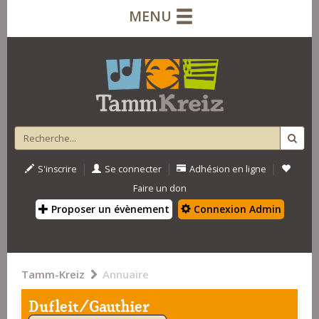
MENU
|
|
|
S'inscrire
Se connecter
Adhésion en ligne
Faire un don
Proposer un évènement
Connexion Admin
Tamm-Kreiz
Annuaire
Dufleit/Gauthier