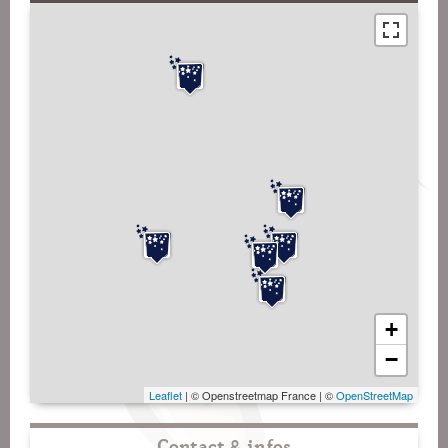
+
−
Leaflet
| © Openstreetmap France | ©
OpenStreetMap
Contact & infos