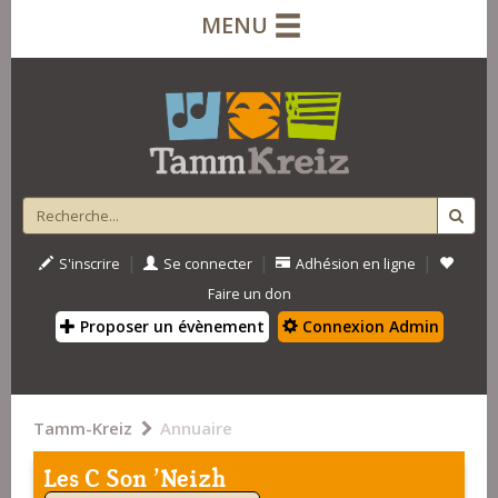
MENU
|
|
|
S'inscrire
Se connecter
Adhésion en ligne
Faire un don
Proposer un évènement
Connexion Admin
Tamm-Kreiz
Annuaire
Les C Son 'Neizh