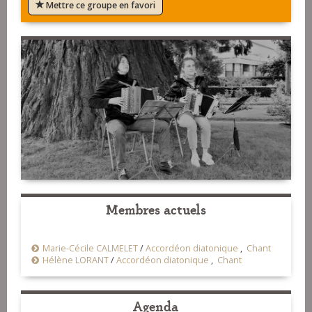
Mettre ce groupe en favori
Membres actuels
Marie-Cécile CALMELET
/
Accordéon diatonique
,
Chant
Hélène LORANT
/
Accordéon diatonique
,
Chant
Agenda