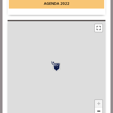
AGENDA 2022
+
−