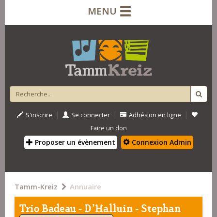
MENU
|
|
|
S'inscrire
Se connecter
Adhésion en ligne
Faire un don
Proposer un évènement
Connexion Admin
Tamm-Kreiz
Annuaire
Trio Badeau - D'Halluin - Stephan