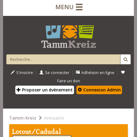
MENU
|
|
|
S'inscrire
Se connecter
Adhésion en ligne
Faire un don
Proposer un évènement
Connexion Admin
Tamm-Kreiz
Annuaire
Lotout/Cadudal