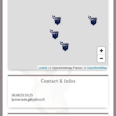
+
−
Leaflet
| © Openstreetmap France | ©
OpenStreetMap
Contact & infos
06.68.55.50.25
lpmeriadeg@yahoo.fr