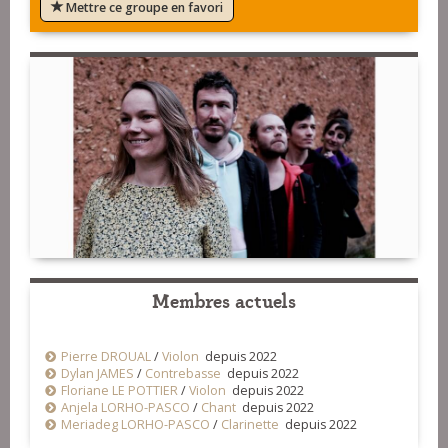
Mettre ce groupe en favori
Membres actuels
Pierre DROUAL
/
Violon
depuis 2022
Dylan JAMES
/
Contrebasse
depuis 2022
Floriane LE POTTIER
/
Violon
depuis 2022
Anjela LORHO-PASCO
/
Chant
depuis 2022
Meriadeg LORHO-PASCO
/
Clarinette
depuis 2022