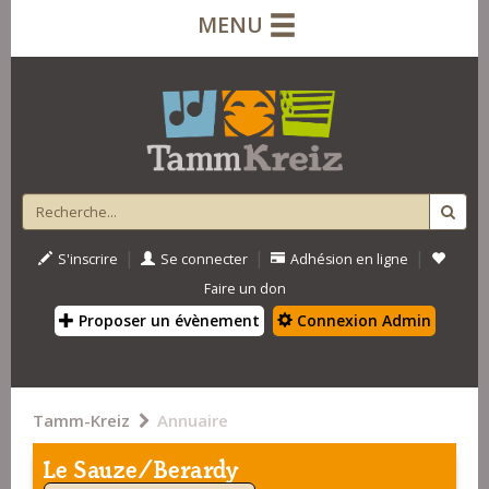
MENU
|
|
|
S'inscrire
Se connecter
Adhésion en ligne
Faire un don
Proposer un évènement
Connexion Admin
Tamm-Kreiz
Annuaire
Le Sauze/Berardy