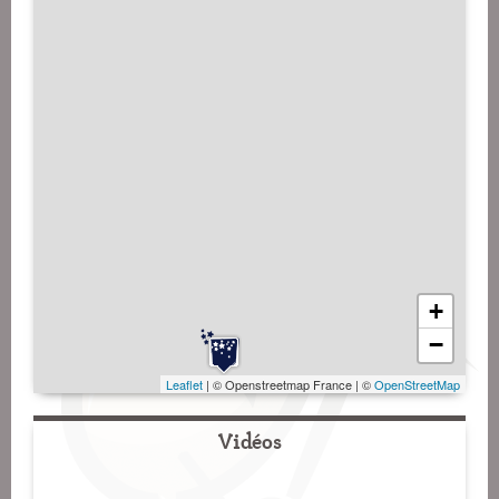
+
−
Leaflet
| © Openstreetmap France | ©
OpenStreetMap
Vidéos