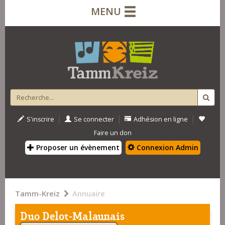
MENU
|
|
|
S'inscrire
Se connecter
Adhésion en ligne
Faire un don
Proposer un évènement
Connexion Admin
Tamm-Kreiz
Annuaire
Duo Delot-Malaunais