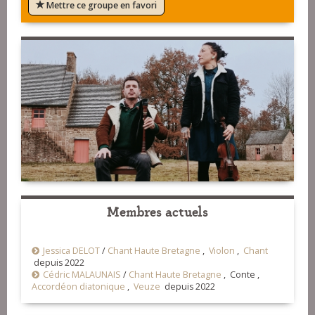
Mettre ce groupe en favori
Membres actuels
Jessica DELOT
/
Chant Haute Bretagne
,
Violon
,
Chant
depuis 2022
Cédric MALAUNAIS
/
Chant Haute Bretagne
, Conte ,
Accordéon diatonique
,
Veuze
depuis 2022