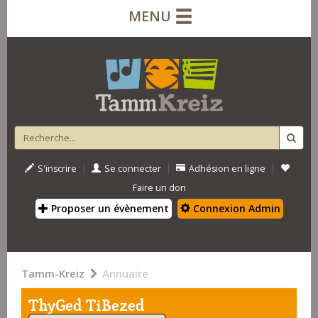
MENU
|
|
|
S'inscrire
Se connecter
Adhésion en ligne
Faire un don
Proposer un évènement
Connexion Admin
Tamm-Kreiz
Annuaire
ThyGed TiBezed