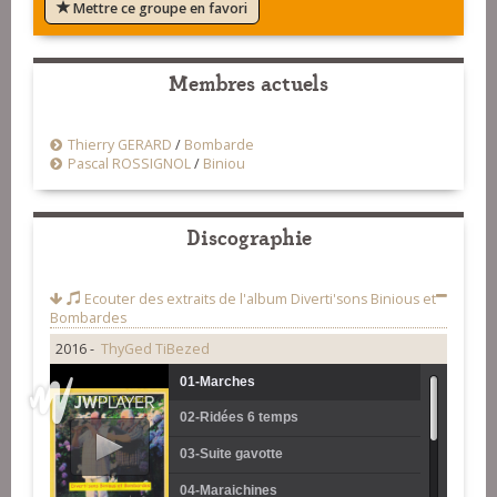
Mettre ce groupe en favori
Membres actuels
Thierry GERARD
/
Bombarde
Pascal ROSSIGNOL
/
Biniou
Discographie
Ecouter des extraits de l'album
Diverti'sons Binious et
Bombardes
2016 -
ThyGed TiBezed
01-Marches
02-Ridées 6 temps
03-Suite gavotte
04-Maraichines