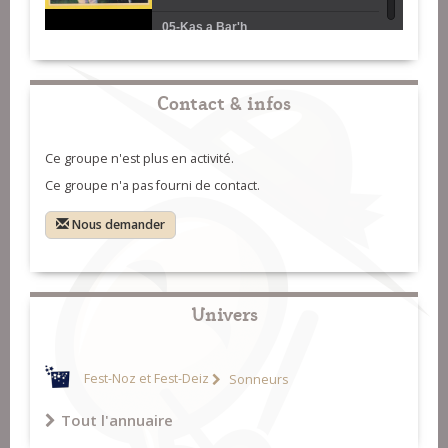
05-Kas a Bar'h
06-Suite Plinn
07-Ronds de Saint-Vincent
Contact & infos
08-Laridés
Ce groupe n'est plus en activité.
09-Tours
Ce groupe n'a pas fourni de contact.
10-Airs d'Asturies
Nous demander
Univers
Fest-Noz et Fest-Deiz
Sonneurs
Tout l'annuaire