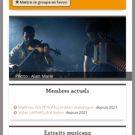
Mettre ce groupe en favori
Photo : Alain Marie
Membres actuels
Matthieu FOLTÊTE
/
Accordéon diatonique
depuis 2021
Victor LAFFARGUE
/
Violon
depuis 2021
Extraits musicaux