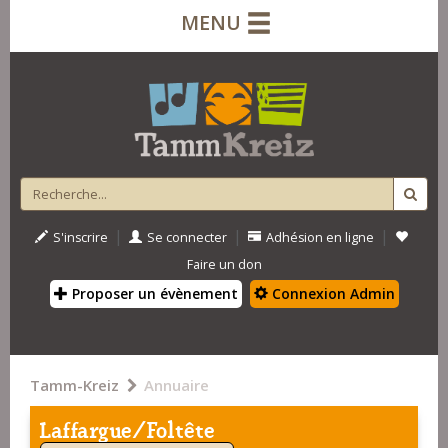
MENU
|
|
|
S'inscrire
Se connecter
Adhésion en ligne
Faire un don
Proposer un évènement
Connexion Admin
Tamm-Kreiz
Annuaire
Laffargue/Foltête