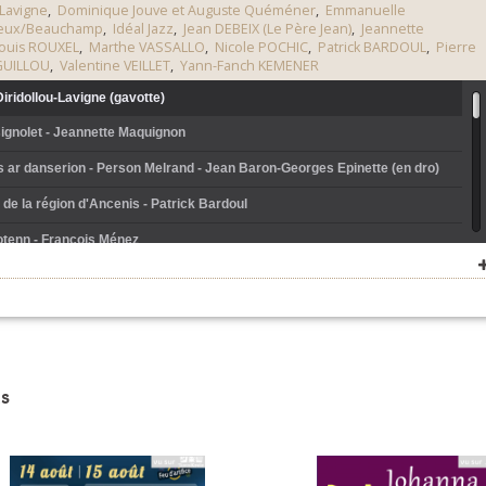
/Lavigne
,
Dominique Jouve et Auguste Quéméner
,
Emmanuelle
ieux/Beauchamp
,
Idéal Jazz
,
Jean DEBEIX (Le Père Jean)
,
Jeannette
ouis ROUXEL
,
Marthe VASSALLO
,
Nicole POCHIC
,
Patrick BARDOUL
,
Pierre
GUILLOU
,
Valentine VEILLET
,
Yann-Fanch KEMENER
Diridollou-Lavigne (gavotte)
ignolet - Jeannette Maquignon
 ar danserion - Person Melrand - Jean Baron-Georges Epinette (en dro)
 de la région d'Ancenis - Patrick Bardoul
otenn - François Ménez
 de travers - Jean Debeix
jardin - Yann-Fañch Kemener
e fer - Roland Guillou (rond paludier)
alc'h kozh - Les soeurs Goadec
s
nt-deux - Emmanuelle Bouthillier
élaissée - Valentine Veillet