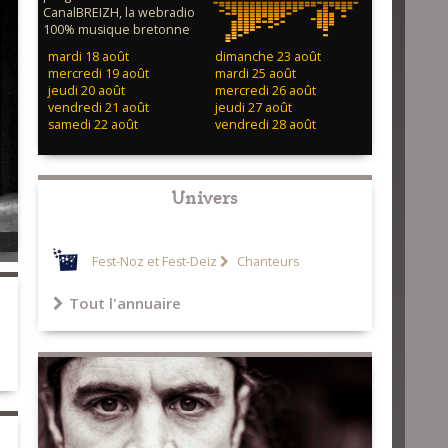
CanalBREIZH, la webradio
100% musique bretonne
mardi 18 août
dimanche 23 août
mercredi 19 août
mardi 25 août
jeudi 20 août
mercredi 26 août
vendredi 21 août
jeudi 27 août
samedi 22 août
vendredi 28 août
Univers
Fest-Noz et Fest-Deiz
Chanteurs
Tout l'annuaire