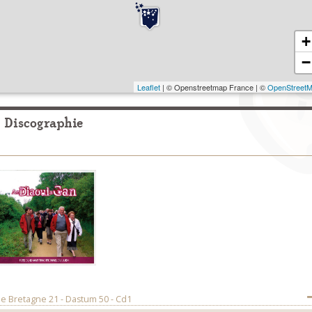
+
−
Leaflet
| © Openstreetmap France | ©
OpenStreet
Discographie
de Bretagne 21 - Dastum 50 - Cd1