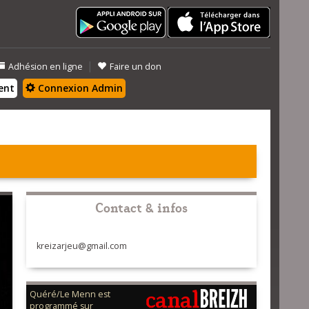
|
Adhésion en ligne
Faire un don
ent
Connexion Admin
Contact & infos
kreizarjeu@gmail.com
Quéré/Le Menn est
programmé sur