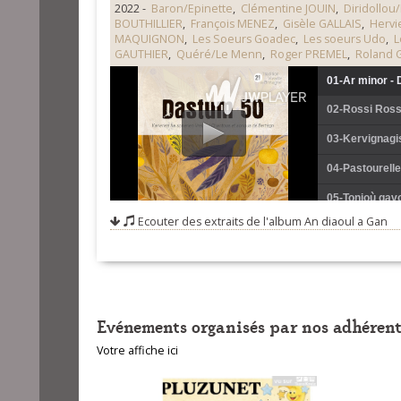
2022 -
Baron/Epinette
,
Clémentine JOUIN
,
Diridollou
BOUTHILLIER
,
François MENEZ
,
Gisèle GALLAIS
,
Herv
MAQUIGNON
,
Les Soeurs Goadec
,
Les soeurs Udo
,
L
GAUTHIER
,
Quéré/Le Menn
,
Roger PREMEL
,
Roland 
01-Ar minor - 
02-Rossi Ross
03-Kervignagis
04-Pastourelle
05-Tonioù gav
Ecouter des extraits de l'album
An diaoul a Gan
06-Avant-deux
07-Dimeus ma 
08-En chemin d
09-An tad mou
Evénements organisés par nos adhérent
10-Suite d'ava
Votre affiche ici
11-Je suis la d