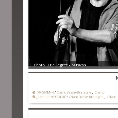
Photo : Eric Legret - Musikan
KRISMENN
/
Chant Basse-Bretagne
,
Chant
Jean-Pierre QUERE
/
Chant Basse-Bretagne
,
Chant