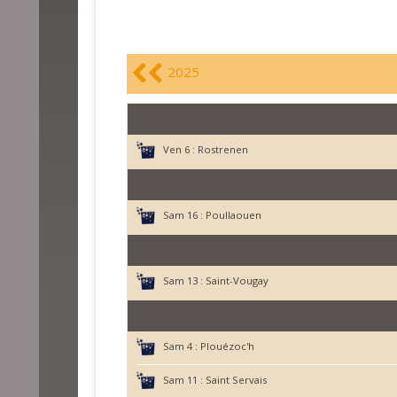
2025
Ven 6 :
Rostrenen
Sam 16 :
Poullaouen
Sam 13 :
Saint-Vougay
Sam 4 :
Plouézoc'h
Sam 11 :
Saint Servais