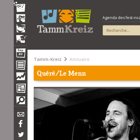
Agenda des fest-noz e
Tamm-Kreiz
Annuaire
Quéré/Le Menn