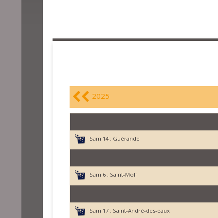
2025
Sam 14 :
Guérande
Sam 6 :
Saint-Molf
Sam 17 :
Saint-André-des-eaux