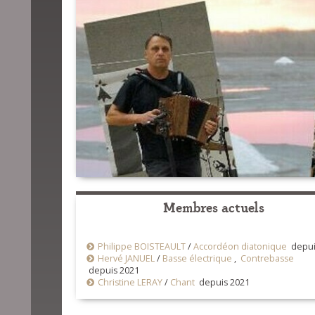
Membres actuels
Philippe BOISTEAULT
/
Accordéon diatonique
depui
Hervé JANUEL
/
Basse électrique
,
Contrebasse
depuis 2021
Christine LERAY
/
Chant
depuis 2021