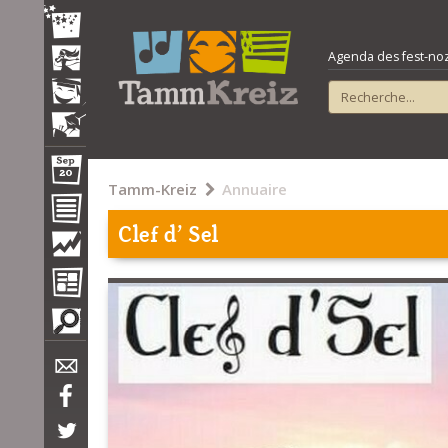
Agenda des fest-noz e
Tamm-Kreiz
Annuaire
Clef d' Sel