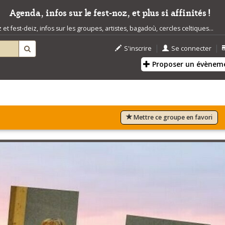
Agenda, infos sur le fest-noz, et plus si affinités !
t fest-deiz, infos sur les groupes, artistes, bagadoù, cercles celtiques...
|
|
S'inscrire
Se connecter
Proposer un évènem
Mettre ce groupe en favori