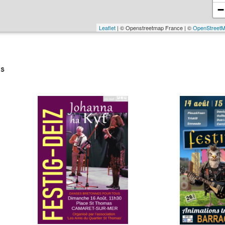
−
Leaflet
| © Openstreetmap France | ©
OpenStreet
s