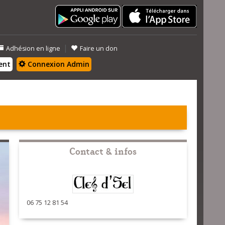
|
Adhésion en ligne
Faire un don
ent
Connexion Admin
Contact & infos
06 75 12 81 54