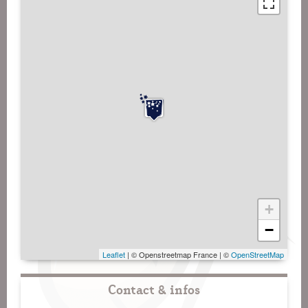
+
−
Leaflet
| © Openstreetmap France | ©
OpenStreetMap
Contact & infos