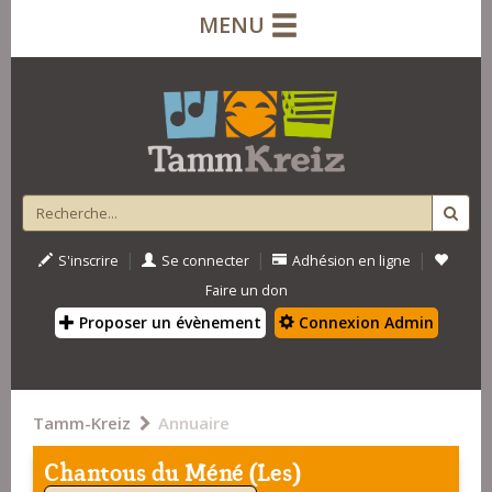
MENU
|
|
|
S'inscrire
Se connecter
Adhésion en ligne
Faire un don
Proposer un évènement
Connexion Admin
Tamm-Kreiz
Annuaire
Chantous du Méné (Les)