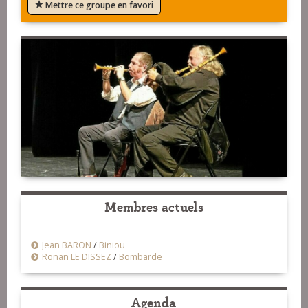
Mettre ce groupe en favori
Membres actuels
Jean BARON
/
Biniou
Ronan LE DISSEZ
/
Bombarde
Agenda