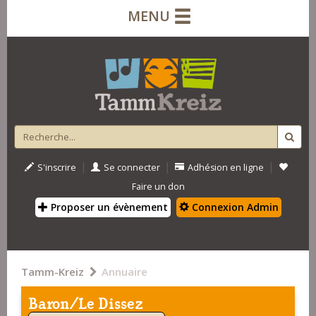
MENU
|
|
|
S'inscrire
Se connecter
Adhésion en ligne
Faire un don
Proposer un évènement
Connexion Admin
Tamm-Kreiz
Annuaire
Baron/Le Dissez