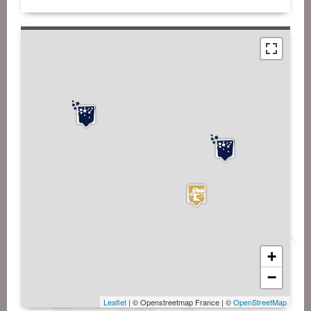
+
−
Leaflet
| © Openstreetmap France | ©
OpenStreetMap