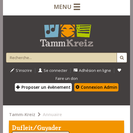
MENU
|
|
|
S'inscrire
Se connecter
Adhésion en ligne
Faire un don
Proposer un évènement
Connexion Admin
Tamm-Kreiz
Annuaire
Dufleit/Guyader