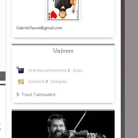
Gabriel.faure@gmail.com
Univers
Fest-Noz et Fest-Deiz
Duos
Concerts
Groupes
Tout l'annuaire
s
e