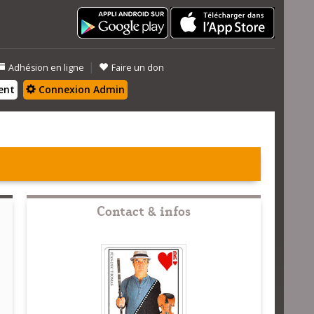
|
Adhésion en ligne
Faire un don
ent
Connexion Admin
Contact & infos