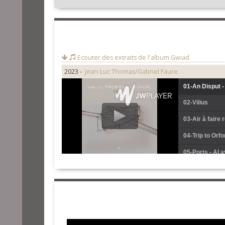
Ecouter des extraits de l'album
Gwiad
2023 -
Jean-Luc Thomas/Gabriel Faure
01-An Disput -
02-Vilius
03-Air à faire 
04-Trip to Orfo
05-Ports - Al 
06-Se segura 
07-In drum sp
08-Teampall an
09-Waltz for U