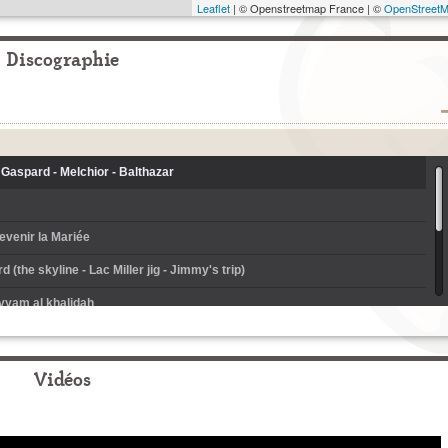
Leaflet
| © Openstreetmap France | ©
OpenStreet
Discographie
 Gaspard - Melchior - Balthazar
revenir la Mariée
rd (the skyline - Lac Miller jig - Jimmy's trip)
ayyam al khalidah
Zabumbeiro - Forro na casa grande - Forro de dois amigos
re casã
Vidéos
 Ghleantàin - Joe Tom's - Mulkeen's (reel)
kraine