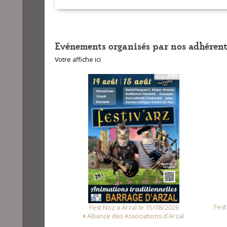
Evénements organisés par nos adhérent
Votre affiche ici
unet le 14/08/2026
Fest
Fest Noz a Arzal le 15/08/2026
Loc Noz
Alliance des Associations d'Arzal