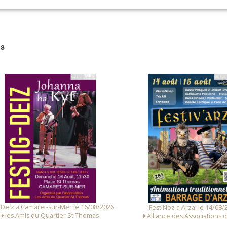
s
 Deiz a Camaret-sur-Mer le 16/08/2026
Fest Noz a Arzal le 14/08/
les Amis du Quartier St Thomas
Alliance des Associations d