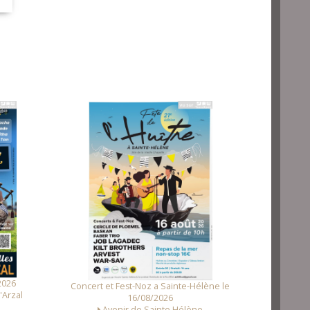
Fest Noz a Tr
2026
Concert et Fest-Noz a Sainte-Hélène le
'Arzal
16/08/2026
Avenir de Sainte Hélène