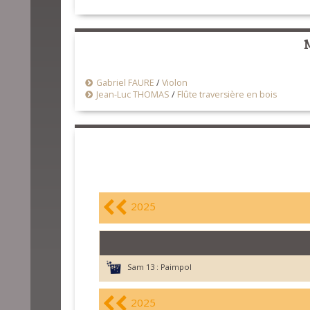
Gabriel FAURE
/
Violon
Jean-Luc THOMAS
/
Flûte traversière en bois
2025
Sam 13 :
Paimpol
2025