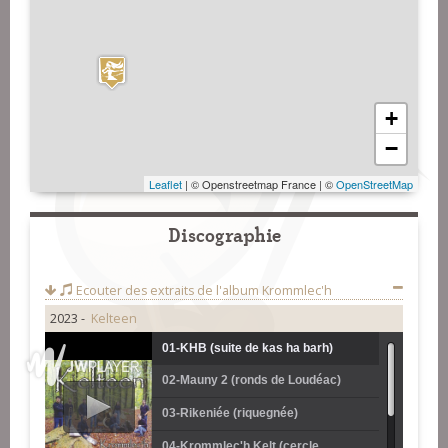
+
−
Leaflet
| © Openstreetmap France | ©
OpenStreetMap
Discographie
Ecouter des extraits de l'album
Krommlec'h
2023 -
Kelteen
01-KHB (suite de kas ha barh)
02-Mauny 2 (ronds de Loudéac)
03-Rikeniée (riquegnée)
04-Krommlec'h Kelt (cercle