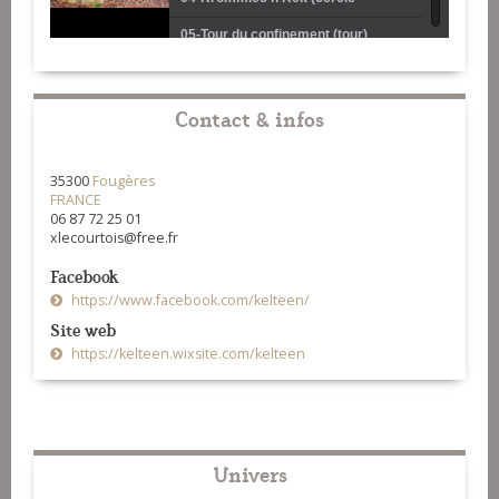
circassien)
05-Tour du confinement (tour)
06-Mazurkelteen (mazurka)
07-Lavé et malavé (ridées de
Contact & infos
Guillac)
08-Au champ lion (rond de Saint-
35300
Fougères
Vincent)
FRANCE
06 87 72 25 01
xlecourtois@free.fr
Facebook
https://www.facebook.com/kelteen/
Site web
https://kelteen.wixsite.com/kelteen
Univers