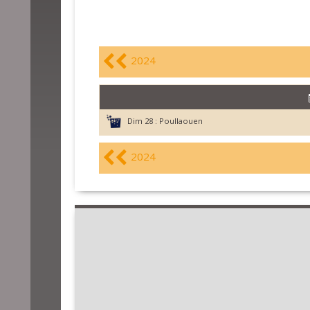
2024
Dim 28 :
Poullaouen
2024