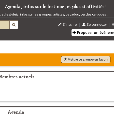
Agenda, infos sur le fest-noz, et plus si affinités !
t fest-deiz, infos sur les groupes, artistes, bagadoù, cercles celtiques...
|
|
S'inscrire
Se connecter
Proposer un évènem
Mettre ce groupe en favori
Membres actuels
Agenda