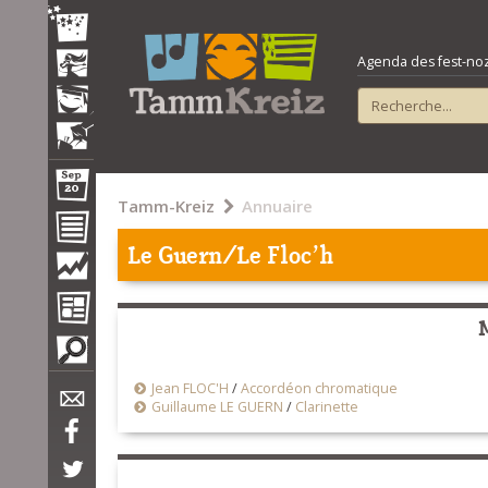
Agenda des fest-noz e
Tamm-Kreiz
Annuaire
Le Guern/Le Floc'h
Jean FLOC'H
/
Accordéon chromatique
Guillaume LE GUERN
/
Clarinette