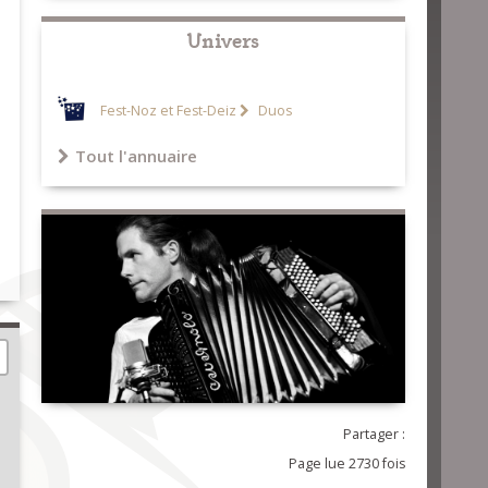
Univers
Fest-Noz et Fest-Deiz
Duos
Tout l'annuaire
Partager :
Page lue 2730 fois