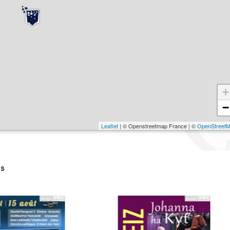
+
−
Leaflet
| © Openstreetmap France | ©
OpenStreet
s