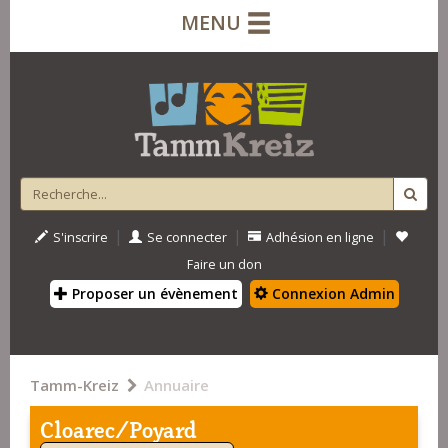
MENU
|
|
|
S'inscrire
Se connecter
Adhésion en ligne
Faire un don
Proposer un évènement
Connexion Admin
Tamm-Kreiz
Annuaire
Cloarec/Poyard