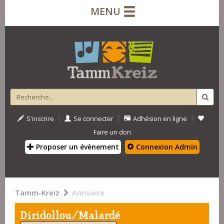
MENU
|
|
|
S'inscrire
Se connecter
Adhésion en ligne
Faire un don
Proposer un évènement
Connexion Admin
Tamm-Kreiz
Annuaire
Diridollou/Malardé