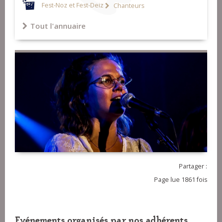
Fest-Noz et Fest-Deiz
Chanteurs
Tout l'annuaire
Partager :
Page lue 1861 fois
Evénements organisés par nos adhérents