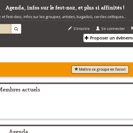
Agenda, infos sur le fest-noz, et plus si affinités !
t fest-deiz, infos sur les groupes, artistes, bagadoù, cercles celtiques...
|
|
S'inscrire
Se connecter
Proposer un évènem
Mettre ce groupe en favori
Membres actuels
Agenda