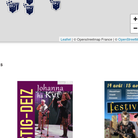
+
−
Leaflet
| © Openstreetmap France | ©
OpenStreet
s