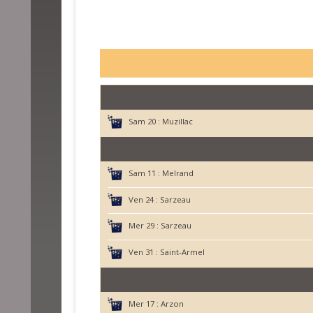
Sam 20 :
Muzillac
Sam 11 :
Melrand
Ven 24 :
Sarzeau
Mer 29 :
Sarzeau
Ven 31 :
Saint-Armel
Mer 17 :
Arzon