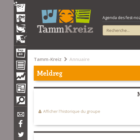
Agenda des fest-noz e
Tamm-Kreiz
Annuaire
Meldreg
Afficher l'historique du groupe