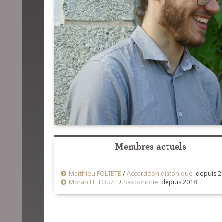
Membres actuels
Matthieu FOLTÊTE
/
Accordéon diatonique
depuis 2
Moran LE TOUZE
/
Saxophone
depuis 2018