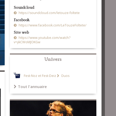
Soundcloud
https://soundcloud.com/letouze-foltete
Facebook
https://www.facebook.com/LeTouzeFoltete/
Site web
https://www.youtube.com/watch?
v=ykCWoMJOKGw
Univers
Fest-Noz et Fest-Deiz
Duos
Tout l'annuaire