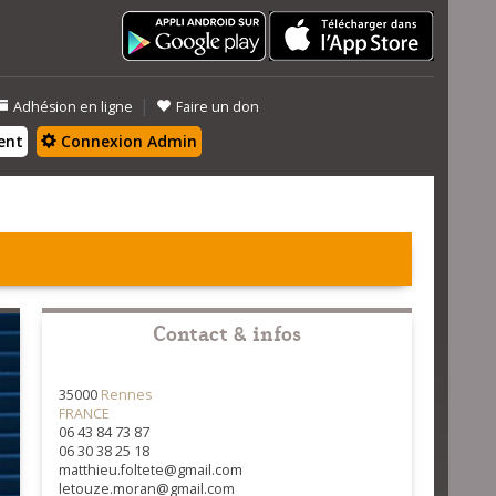
|
Adhésion en ligne
Faire un don
ent
Connexion Admin
Contact & infos
35000
Rennes
FRANCE
06 43 84 73 87
06 30 38 25 18
matthieu.foltete@gmail.com
letouze.moran@gmail.com