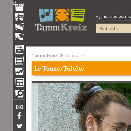
Agenda des fest-noz e
Tamm-Kreiz
Annuaire
Le Touze/Foltête