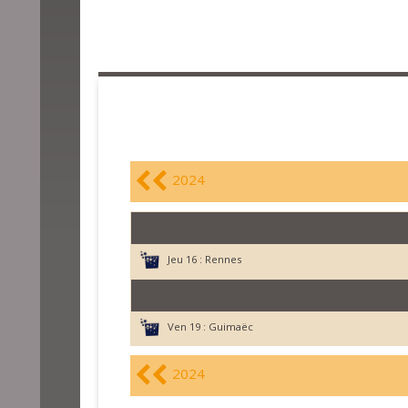
2024
Jeu 16 :
Rennes
Ven 19 :
Guimaëc
2024