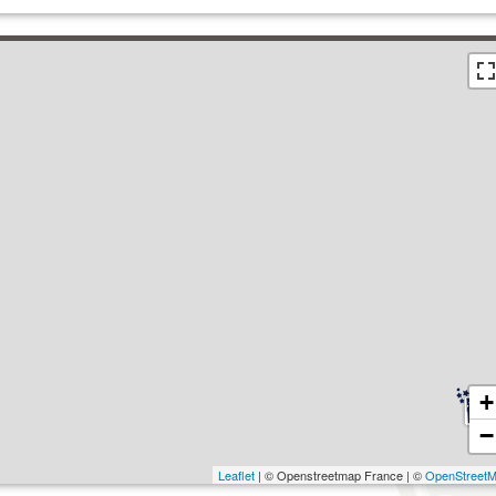
+
−
Leaflet
| © Openstreetmap France | ©
OpenStreet