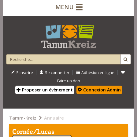
MENU
|
|
|
S'inscrire
Se connecter
Adhésion en ligne
Faire un don
Proposer un évènement
Connexion Admin
Tamm-Kreiz
Annuaire
Cornée/Lucas