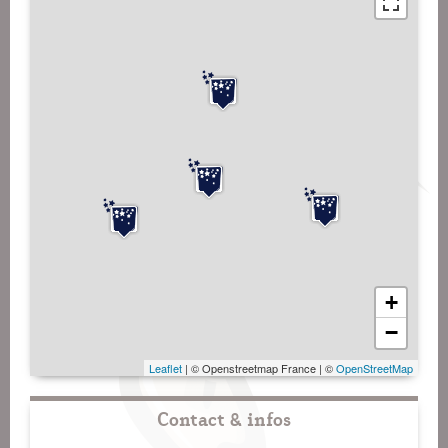
+
−
Leaflet
| © Openstreetmap France | ©
OpenStreetMap
Contact & infos