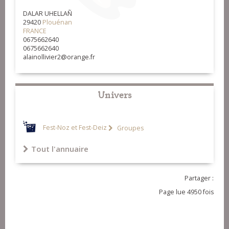
DALAR UHELLAÑ
29420
Plouénan
FRANCE
0675662640
0675662640
alainollivier2@orange.fr
Univers
Fest-Noz et Fest-Deiz
Groupes
Tout l'annuaire
Partager :
Page lue 4950 fois