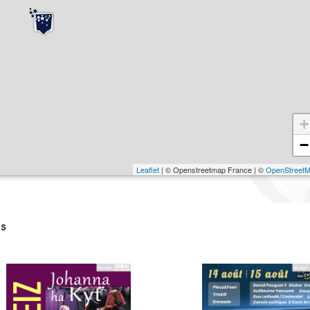
+
−
Leaflet
| © Openstreetmap France | ©
OpenStreet
s