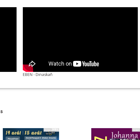
zer
EBEN - Dinaskañ
s