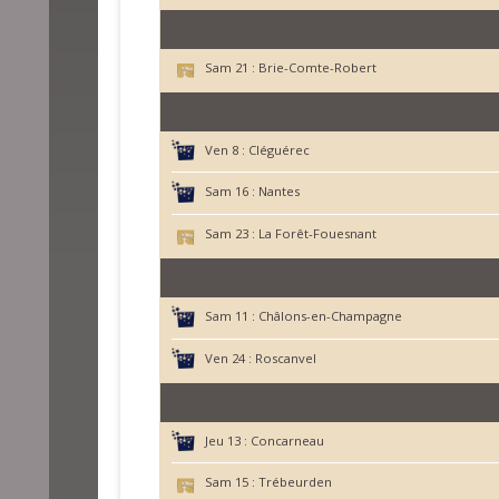
Sam 21 :
Brie-Comte-Robert
Ven 8 :
Cléguérec
Sam 16 :
Nantes
Sam 23 :
La Forêt-Fouesnant
Sam 11 :
Châlons-en-Champagne
Ven 24 :
Roscanvel
Jeu 13 :
Concarneau
Sam 15 :
Trébeurden