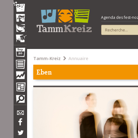
Agenda des fest-noz e
Tamm-Kreiz
Annuaire
Eben