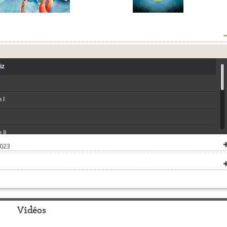
iz
 I
 II
2023
n neved
k
ez
Vidéos