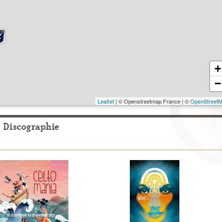
+
−
Leaflet
| © Openstreetmap France | ©
OpenStreet
Discographie