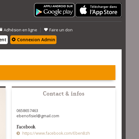
|
Adhésion en ligne
Faire un don
ent
Connexion Admin
Contact & infos
0658657463
ebenofisiel@gmail.com
Facebook
https://www.facebook.com/EbenBzh