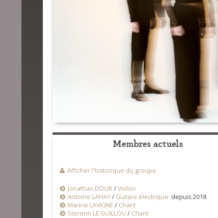
Membres actuels
Afficher l'historique du groupe
Jonathan DOUR
/
Violon
Antoine LAHAY
/
Guitare électrique
depuis 2018
Marine LAVIGNE
/
Chant
Sterenn LE GUILLOU
/
Chant