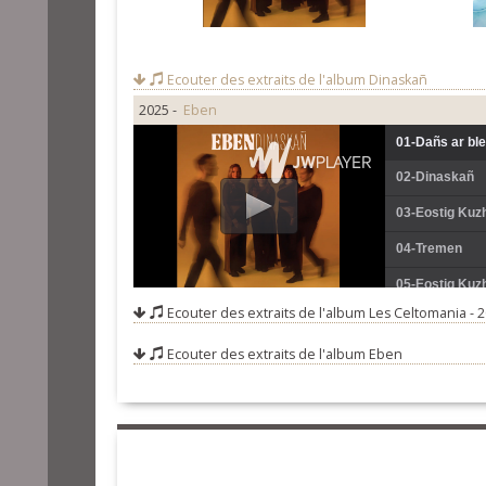
Ecouter des extraits de l'album
Dinaskañ
2025 -
Eben
01-Dañs ar ble
02-Dinaskañ
03-Eostig Kuzh
04-Tremen
05-Eostig Kuzh
Ecouter des extraits de l'album
Les Celtomania - 
06-Fulennig
Ecouter des extraits de l'album
Eben
07-Sorserez a
08-Hillig ur po
09-Douar nev
10-Hent ahez