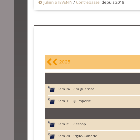
Julien STEVENIN
/
Contrebasse
depuis 2018
2025
Sam 24 :
Plouguerneau
Sam 31 :
Quimperlé
Sam 21 :
Plescop
Sam 28 :
Ergué-Gabéric