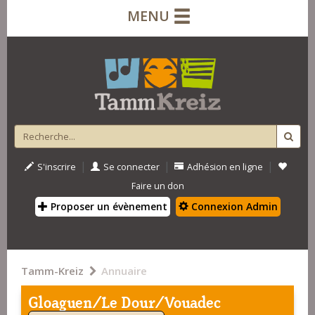
MENU
|
|
|
S'inscrire
Se connecter
Adhésion en ligne
Faire un don
Proposer un évènement
Connexion Admin
Tamm-Kreiz
Annuaire
Gloaguen/Le Dour/Vouadec