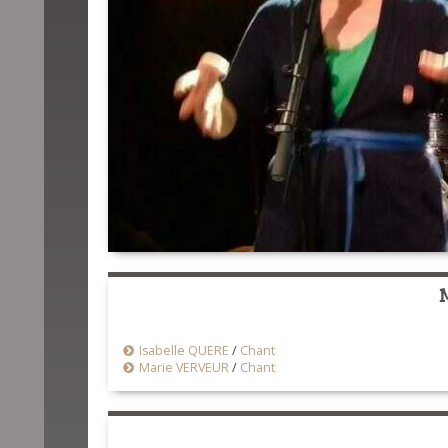
Isabelle QUERE
/
Chant
Marie VERVEUR
/
Chant