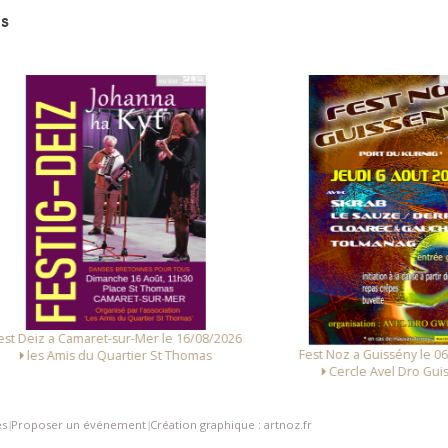
s
 Deiz a Camaret-sur-Mer le 16/08/2026
Fest Noz a Guissény le 06/0
les Amis du Quartier St Thomas
Cercle Avel Dro Guissé
es
Proposer un événement
Création graphique : artnoz.fr
|
|