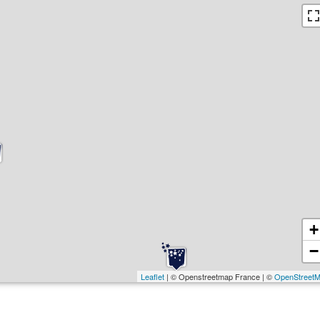
+
−
Leaflet
| © Openstreetmap France | ©
OpenStreet