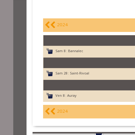
2024
Sam 8 :
Bannalec
Sam 28 :
Saint-Rivoal
Ven 8 :
Auray
2024