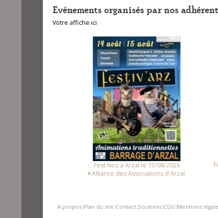
Evénements organisés par nos adhérent
Votre affiche ici
unet le 14/08/2026
Fest
Fest Noz a Arzal le 15/08/2026
Loc Noz
Alliance des Associations d'Arzal
A propos
Plan du site
Contact
Soutiens
CGU
Mentions légal
|
|
|
|
|