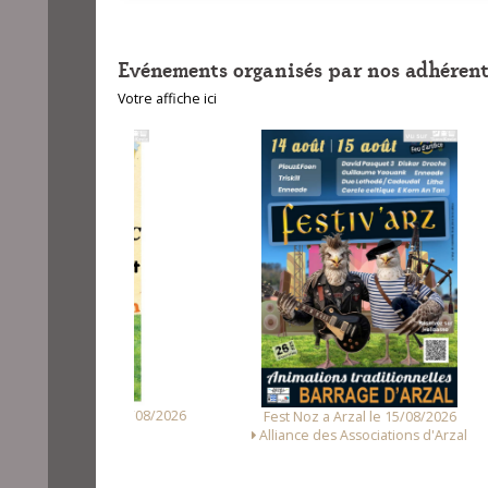
Evénements organisés par nos adhérent
Votre affiche ici
unet le 14/08/2026
Fest
Fest Noz a Arzal le 15/08/2026
Loc Noz
Alliance des Associations d'Arzal