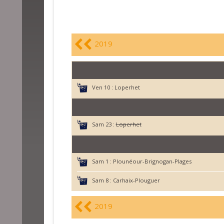
2019
Ven 10 :
Loperhet
Sam 23 :
Loperhet
Sam 1 :
Plounéour-Brignogan-Plages
Sam 8 :
Carhaix-Plouguer
2019