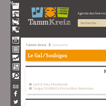
Agenda des fest-noz e
Tamm-Kreiz
Annuaire
Le Gal/Soubigou
Cyril LE GALL
/
Bombarde
Tanguy SOUBIGOU
/
Accordéon diatonique