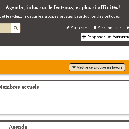
Agenda, infos sur le fest-noz, et plus si affinités !
t fest-deiz, infos sur les groupes, artistes, bagadoù, cercles celtiques...
|
|
S'inscrire
Se connecter
Proposer un évènem
Mettre ce groupe en favori
Membres actuels
Agenda