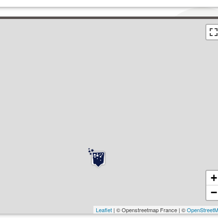
+
−
Leaflet
| © Openstreetmap France | ©
OpenStreet