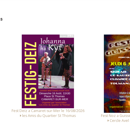
s
 Deiz a Camaret-sur-Mer le 16/08/2026
Fest Noz a Guissény le 06/0
les Amis du Quartier St Thomas
Cercle Avel Dro Guissé