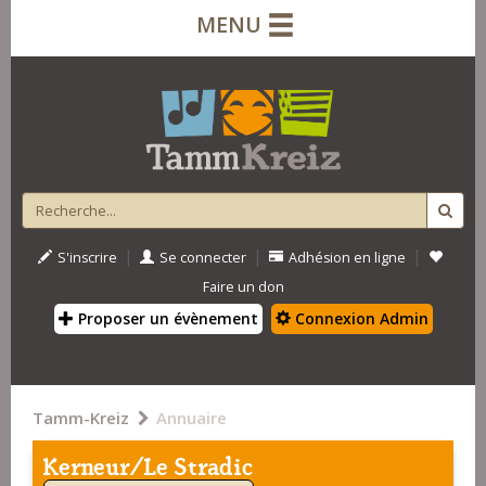
MENU
|
|
|
S'inscrire
Se connecter
Adhésion en ligne
Faire un don
Proposer un évènement
Connexion Admin
Tamm-Kreiz
Annuaire
Kerneur/Le Stradic