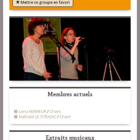
Mettre ce groupe en favori
Membres actuels
Lena KERNEUR
/
Chant
Nathalie LE STRADIC
/
Chant
Extraits musicaux