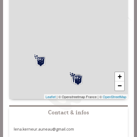
+
−
Leaflet
| © Openstreetmap France | ©
OpenStreetMap
Contact & infos
lena.kerneur.auneau@gmail.com