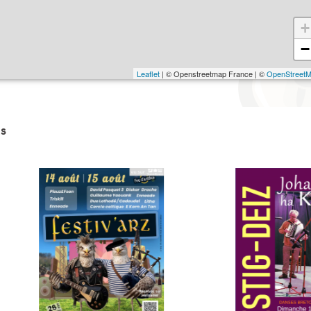
+
−
Leaflet
| © Openstreetmap France | ©
OpenStreet
s