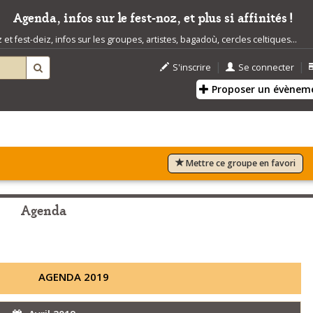
Agenda, infos sur le fest-noz, et plus si affinités !
t fest-deiz, infos sur les groupes, artistes, bagadoù, cercles celtiques...
|
|
S'inscrire
Se connecter
Proposer un évènem
Mettre ce groupe en favori
Agenda
AGENDA 2019