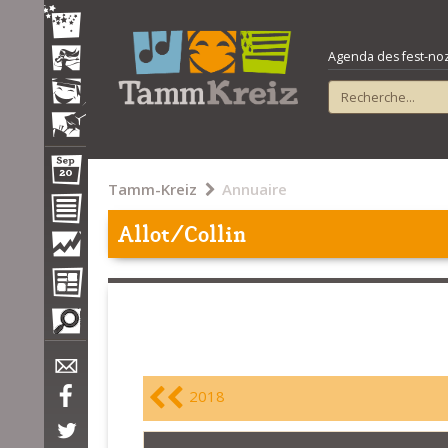
Agenda des fest-noz e
Tamm-Kreiz
Annuaire
Allot/Collin
2018