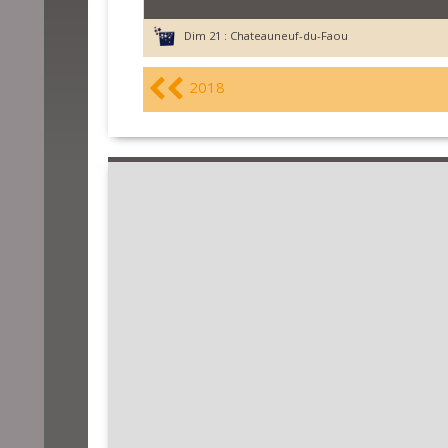
Dim 21 :
Chateauneuf-du-Faou
2018