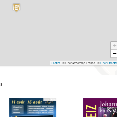
+
−
Leaflet
| © Openstreetmap France | ©
OpenStreet
s