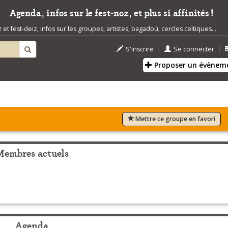
Agenda, infos sur le fest-noz, et plus si affinités !
t fest-deiz, infos sur les groupes, artistes, bagadoù, cercles celtiques...
|
|
S'inscrire
Se connecter
Proposer un évènem
Mettre ce groupe en favori
Membres actuels
Agenda