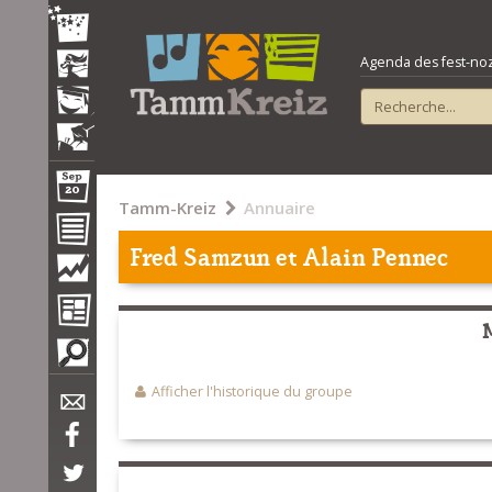
Agenda des fest-noz e
Tamm-Kreiz
Annuaire
Fred Samzun et Alain Pennec
Afficher l'historique du groupe