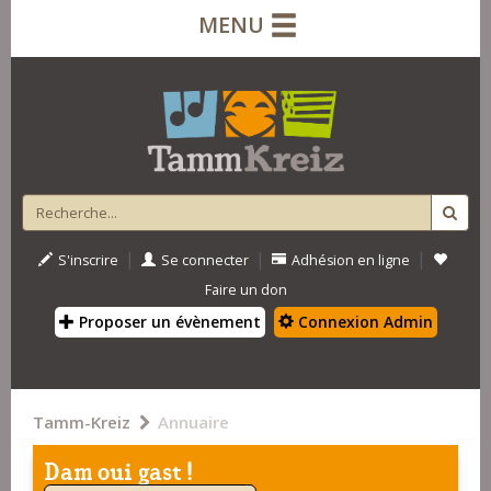
MENU
|
|
|
S'inscrire
Se connecter
Adhésion en ligne
Faire un don
Proposer un évènement
Connexion Admin
Tamm-Kreiz
Annuaire
Dam oui gast !