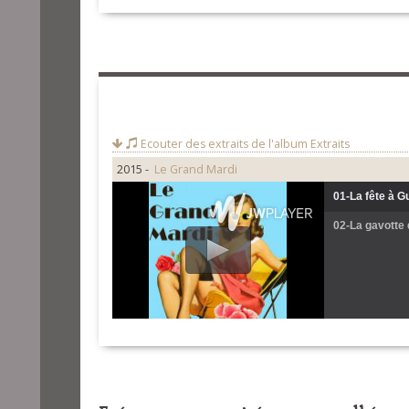
Ecouter des extraits de l'album
Extraits
2015 -
Le Grand Mardi
01-La fête à G
02-La gavotte