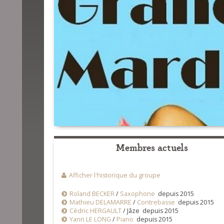
Membres actuels
Afficher l'historique du groupe
Roland BECKER
/
Saxophone
depuis 2015
Mathieu DELAMARRE
/
Contrebasse
depuis 2015
Cédric HERGAULT
/
Jâze depuis 2015
Yann LE LONG
/
Piano
depuis 2015