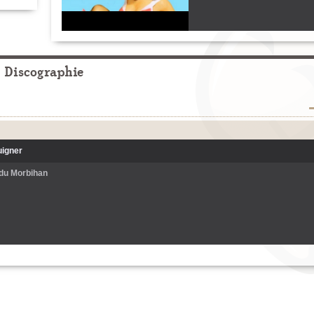
Discographie
uigner
 du Morbihan