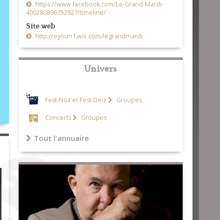
https://www.facebook.com/Le-Grand-Mardi-
400280896752927/timeline/
Site web
http://oyoun1.wix.com/legrandmardi
Univers
Fest-Noz et Fest-Deiz
Groupes
Concerts
Groupes
Tout l'annuaire