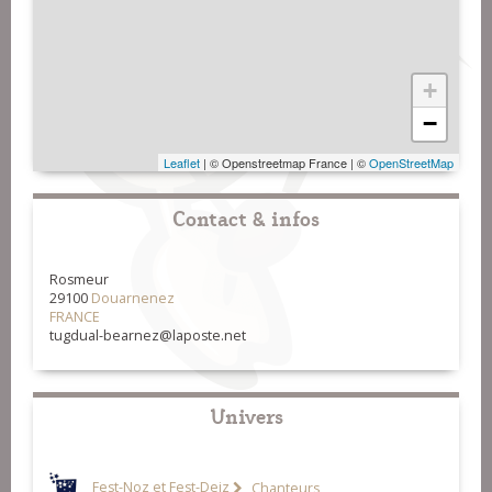
+
−
Leaflet
| © Openstreetmap France | ©
OpenStreetMap
Contact & infos
Rosmeur
29100
Douarnenez
FRANCE
tugdual-bearnez@laposte.net
Univers
Fest-Noz et Fest-Deiz
Chanteurs