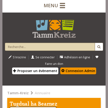
MENU
|
|
|
S'inscrire
Se connecter
Adhésion en ligne
Faire un don
Proposer un évènement
Connexion Admin
Tamm-Kreiz
Annuaire
Tugdual ha Bearnez