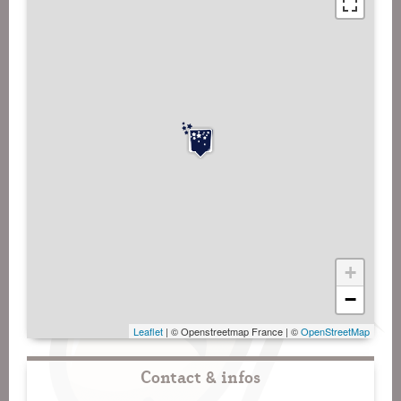
+
−
Leaflet
| © Openstreetmap France | ©
OpenStreetMap
Contact & infos