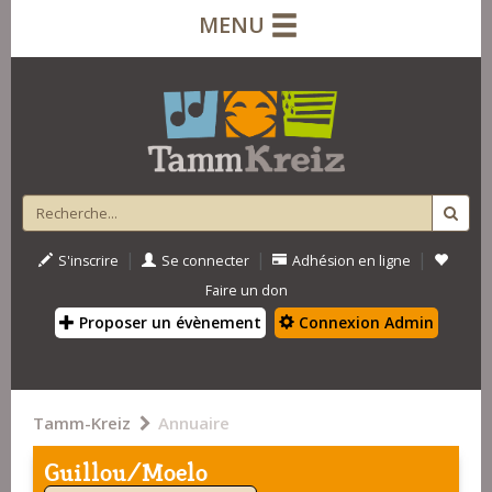
MENU
|
|
|
S'inscrire
Se connecter
Adhésion en ligne
Faire un don
Proposer un évènement
Connexion Admin
Tamm-Kreiz
Annuaire
Guillou/Moelo