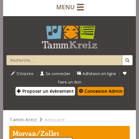
MENU
|
|
|
S'inscrire
Se connecter
Adhésion en ligne
Faire un don
Proposer un évènement
Connexion Admin
Tamm-Kreiz
Annuaire
Morvan/Zollet