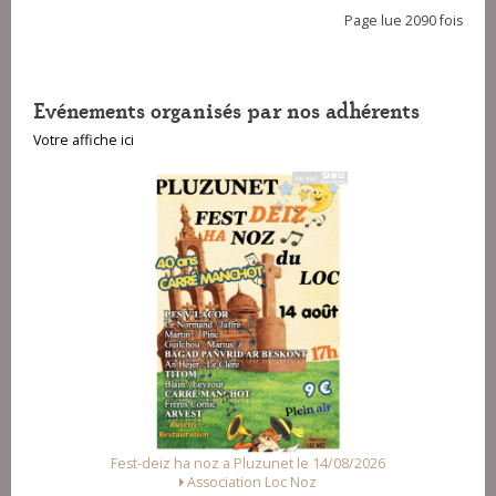
Page lue 2090 fois
Evénements organisés par nos adhérents
Votre affiche ici
a Pluzunet le 14/08/2026
Fest Noz a Arzal le 15/08/2
ation Loc Noz
Alliance des Associations d'