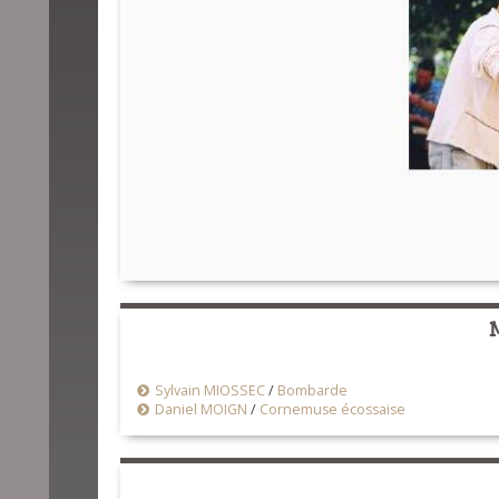
Sylvain MIOSSEC
/
Bombarde
Daniel MOIGN
/
Cornemuse écossaise