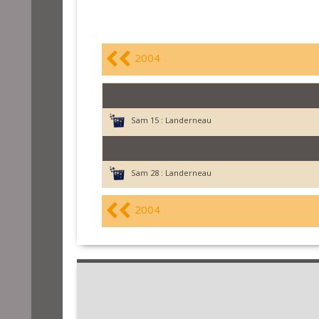
2004
Sam 15 :
Landerneau
Sam 28 :
Landerneau
2004