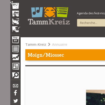
Agenda des fest-noz e
Tamm-Kreiz
Annuaire
Moign/Miossec