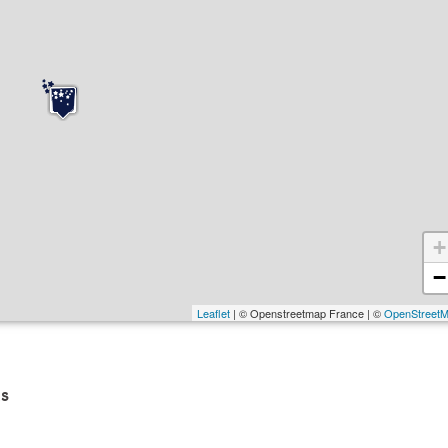
+
−
Leaflet
| © Openstreetmap France | ©
OpenStreet
s