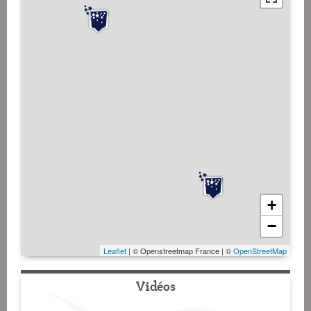
+
−
Leaflet
| © Openstreetmap France | ©
OpenStreetMap
Vidéos