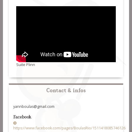
Suite Plinn
Contact & infos
yannboulas@gmail.com
Facebook
https://www.facebook.com/pages/BoulasRio/1511418085746126