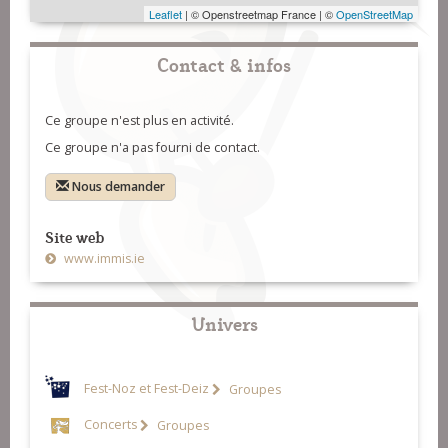
Leaflet
| © Openstreetmap France | ©
OpenStreetMap
Contact & infos
Ce groupe n'est plus en activité.
Ce groupe n'a pas fourni de contact.
Nous demander
Site web
www.immis.ie
Univers
Fest-Noz et Fest-Deiz
Groupes
Concerts
Groupes