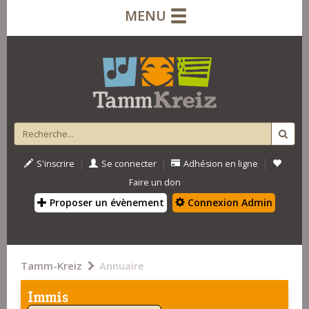
MENU
|
|
|
S'inscrire
Se connecter
Adhésion en ligne
Faire un don
Proposer un évènement
Connexion Admin
Tamm-Kreiz
Annuaire
Immis