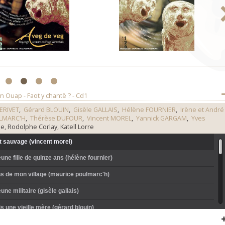
1
2
3
4
n Ouap - Faot y chantë ? - Cd1
ERIVET
,
Gérard BLOUIN
,
Gisèle GALLAIS
,
Hélène FOURNIER
,
Irène et André
LMARC'H
,
Thérèse DUFOUR
,
Vincent MOREL
,
Yannick GARGAM
,
Yves
e, Rodolphe Corlay, Katell Lorre
t sauvage (vincent morel)
une fille de quinze ans (hélène fournier)
s de mon village (maurice poulmarc'h)
eune militaire (gisèle gallais)
s une vieille mère (gérard blouin)
 mon ami (serge brielle)