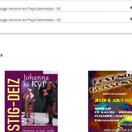
sage sonore en Pays Vannetais - V5
z pour m'écouter (irène et andré drumel)
anche en m'y promenant (hervé guillemer)
sage sonore en Pays Vannetais - V2
is chez mon père (albert poulain)
 domestique (angélique clérivet)
six ans sur mer (many a mickle)
s
han deus pondi (iffig guillou)
à ma porte à minuit (Thérèse Dufour)
çon de bonne mine (marc clérivet)
nt de la foire (yannick gargam)
as sur la colline (rodolphe corlay)
asion m'y prend d'aller voir ma belle (andré drumel)
re vous les filles (katell lorre)
 (louis bernier)