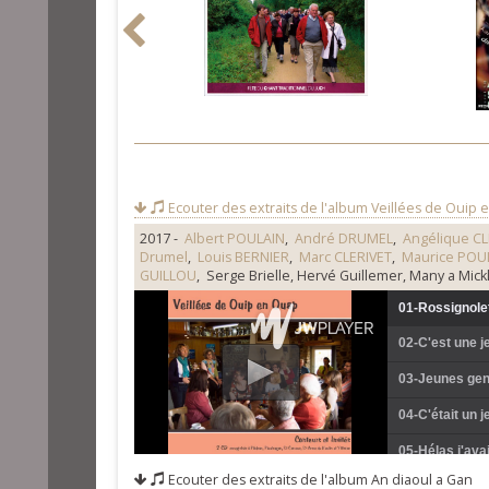
Ecouter des extraits de l'album
Veillées de Ouip e
2017 -
Albert POULAIN
,
André DRUMEL
,
Angélique CL
Drumel
,
Louis BERNIER
,
Marc CLERIVET
,
Maurice POU
GUILLOU
, Serge Brielle, Hervé Guillemer, Many a Mickl
01-Rossignole
02-C'est une je
03-Jeunes gen
04-C'était un j
05-Hélas j'avai
Ecouter des extraits de l'album
An diaoul a Gan
06-Charbonnier