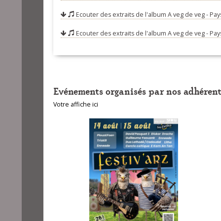
Ecouter des extraits de l'album
A veg de veg - Pay
07-Venez, vene
08-Par un dim
Ecouter des extraits de l'album
A veg de veg - Pay
09-Quand j'éta
10-Il était une
11-On a resté 
Evénements organisés par nos adhérent
12-Chiminour bi
Votre affiche ici
13-Qui frappe 
14-Je suis gar
15-M'en revena
16-Là-haut là-b
17-Quand l'occ
18-Ah c'est ent
19-Amis buvons