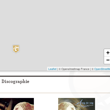
+
−
Leaflet
| © Openstreetmap France | ©
OpenStreet
Discographie