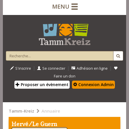
MENU
|
|
|
S'inscrire
Se connecter
Adhésion en ligne
Faire un don
Proposer un évènement
Connexion Admin
Tamm-Kreiz
Annuaire
Hervé/Le Guern