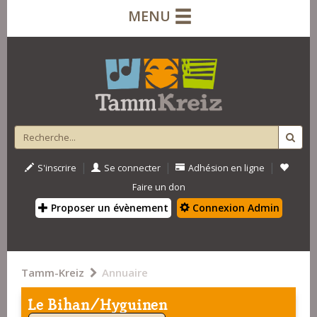
MENU
|
|
|
S'inscrire
Se connecter
Adhésion en ligne
Faire un don
Proposer un évènement
Connexion Admin
Tamm-Kreiz
Annuaire
Le Bihan/Hyguinen