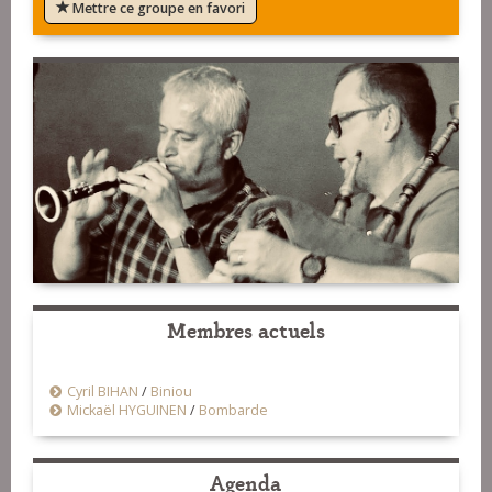
Mettre ce groupe en favori
Membres actuels
Cyril BIHAN
/
Biniou
Mickaël HYGUINEN
/
Bombarde
Agenda