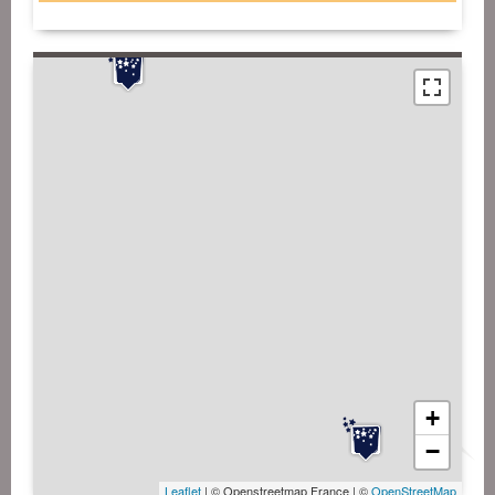
+
−
Leaflet
| © Openstreetmap France | ©
OpenStreetMap