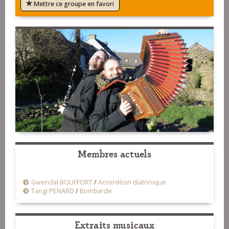
Mettre ce groupe en favori
Membres actuels
Gwendal BOUFFORT
/
Accordéon diatonique
Tangi PENARD
/
Bombarde
Extraits musicaux