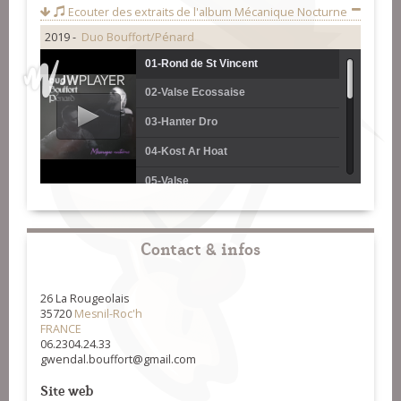
Ecouter des extraits de l'album
Mécanique Nocturne
2019 -
Duo Bouffort/Pénard
01-Rond de St Vincent
02-Valse Ecossaise
03-Hanter Dro
04-Kost Ar Hoat
05-Valse
06-Tour
07-Cercle Circassien
Contact & infos
08-Scottish
26 La Rougeolais
09-Tricot
35720
Mesnil-Roc'h
FRANCE
10-Kas Ha Barh
06.2304.24.33
gwendal.bouffort@gmail.com
11-Mazurka
Site web
12-Bourrée d'Angélo