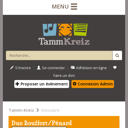
MENU
|
|
|
S'inscrire
Se connecter
Adhésion en ligne
Faire un don
Proposer un évènement
Connexion Admin
Tamm-Kreiz
Annuaire
Duo Bouffort/Pénard