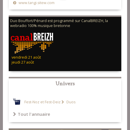
www.tangi.sitew.com
13-Chant
Duo Bouffort/Pénard est programmé sur CanalBREIZH, la
webradio 100% musique bretonne
vendredi 21 août
jeudi 27 août
Univers
Fest-Noz et Fest-Deiz
Duos
Tout l'annuaire