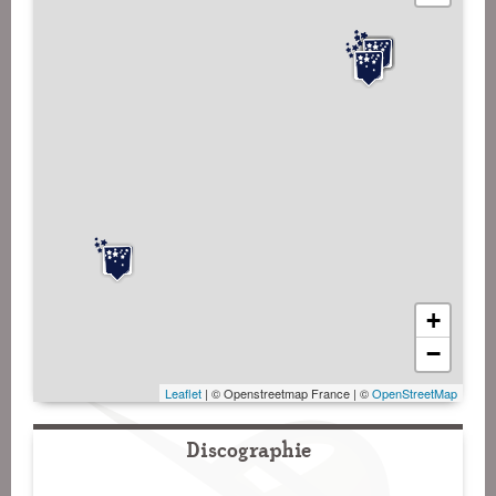
+
−
Leaflet
| © Openstreetmap France | ©
OpenStreetMap
Discographie