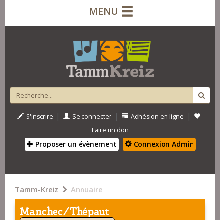
MENU
|
|
|
S'inscrire
Se connecter
Adhésion en ligne
Faire un don
Proposer un évènement
Connexion Admin
Tamm-Kreiz
Annuaire
Manchec/Thépaut